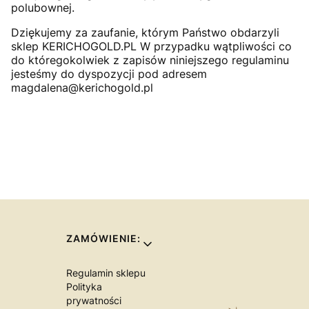
polubownej.
Dziękujemy za zaufanie, którym Państwo obdarzyli
sklep KERICHOGOLD.PL W przypadku wątpliwości co
do któregokolwiek z zapisów niniejszego regulaminu
jesteśmy do dyspozycji pod adresem
magdalena@kerichogold.pl
Linki w stopce
ZAMÓWIENIE:
Regulamin sklepu
Polityka
prywatności