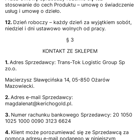
stosowanie do cech Produktu – umowę o świadczenie
usług i umowę o dzieło.
12.
Dzień roboczy – każdy dzień za wyjątkiem sobót,
niedziel i dni ustawowo wolnych od pracy.
§ 3
KONTAKT ZE SKLEPEM
1.
Adres Sprzedawcy: Trans-Tok Logistic Group Sp
zo.o.
Macierzysz Sławęcińska 14, 05-850 Ożarów
Mazowiecki.
2.
Adres e-mail Sprzedawcy:
magdalenat@kerichogold.pl.
3.
Numer rachunku bankowego Sprzedawcy: 20 1050
1025 1000 0090 3123 6624
4.
Klient może porozumiewać się ze Sprzedawcą za
pomocą adresu e-mail podanego w niniejszym