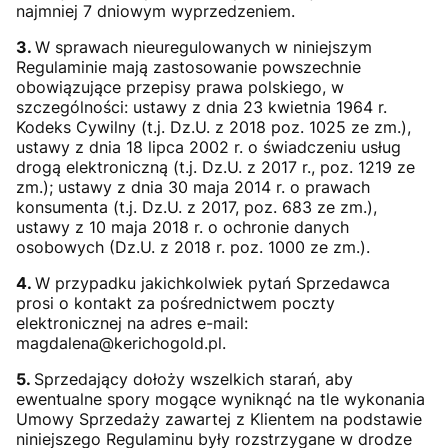
najmniej 7 dniowym wyprzedzeniem.
3.
W sprawach nieuregulowanych w niniejszym
Regulaminie mają zastosowanie powszechnie
obowiązujące przepisy prawa polskiego, w
szczególności: ustawy z dnia 23 kwietnia 1964 r.
Kodeks Cywilny (t.j. Dz.U. z 2018 poz. 1025 ze zm.),
ustawy z dnia 18 lipca 2002 r. o świadczeniu usług
drogą elektroniczną (t.j. Dz.U. z 2017 r., poz. 1219 ze
zm.); ustawy z dnia 30 maja 2014 r. o prawach
konsumenta (t.j. Dz.U. z 2017, poz. 683 ze zm.),
ustawy z 10 maja 2018 r. o ochronie danych
osobowych (Dz.U. z 2018 r. poz. 1000 ze zm.).
4.
W przypadku jakichkolwiek pytań Sprzedawca
prosi o kontakt za pośrednictwem poczty
elektronicznej na adres e-mail:
magdalena@kerichogold.pl.
5.
Sprzedający dołoży wszelkich starań, aby
ewentualne spory mogące wyniknąć na tle wykonania
Umowy Sprzedaży zawartej z Klientem na podstawie
niniejszego Regulaminu były rozstrzygane w drodze