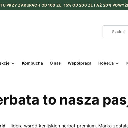
TU PRZY ZAKUPACH OD 100 ZŁ, 15% OD 200 ZŁ I AŻ 20% POWYŻE
ekcje
Kombucha
O nas
Współpraca
HoReCa
rbata to nasza pas
old
– lidera wśród kenijskich herbat premium. Marka została