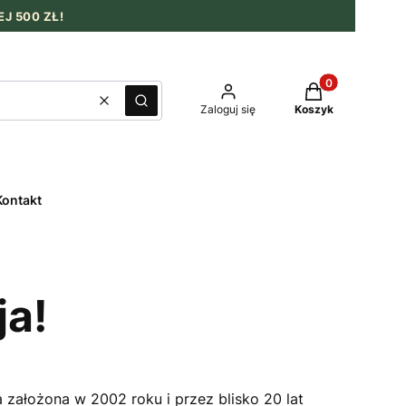
J 500 ZŁ!
Produkty w kosz
Wyczyść
Szukaj
Zaloguj się
Koszyk
Kontakt
ja!
 założona w 2002 roku i przez blisko 20 lat