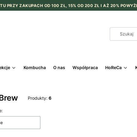
TU PRZY ZAKUPACH OD 100 ZŁ, 15% OD 200 ZŁ I AŻ 20% POWYŻE
ekcje
Kombucha
O nas
Współpraca
HoReCa
 Brew
Produkty:
6
 produktów
e:
ne