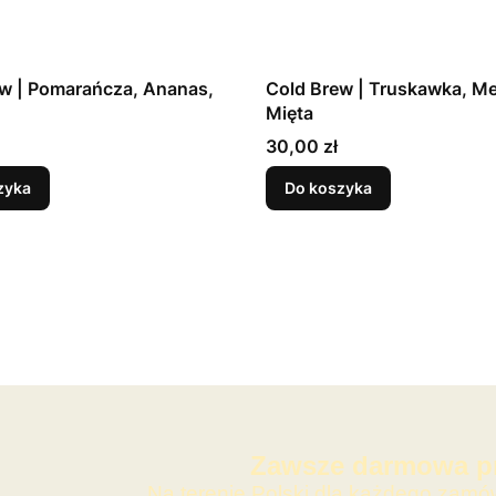
w | Pomarańcza, Ananas,
Cold Brew | Truskawka, Me
Mięta
Cena
30,00 zł
zyka
Do koszyka
Zawsze darmowa pr
Na terenie Polski dla każdego zamó