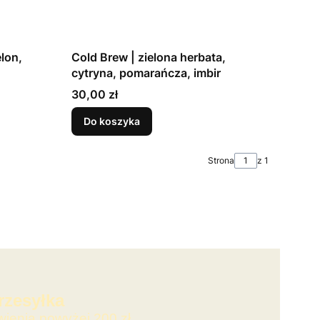
lon,
Cold Brew | zielona herbata,
cytryna, pomarańcza, imbir
Cena
30,00 zł
Do koszyka
Strona
z 1
zesyłka
wienia powyżej 200 zł