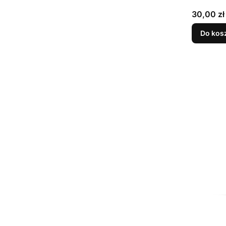
Cena
30,00 zł
Do kos