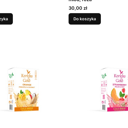
Cena
30,00 zł
zyka
Do koszyka