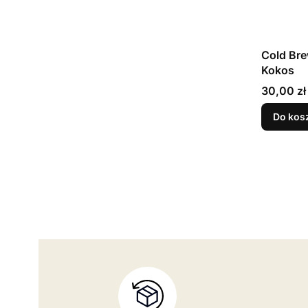
Cold Bre
Kokos
Cena
30,00 zł
Do kos