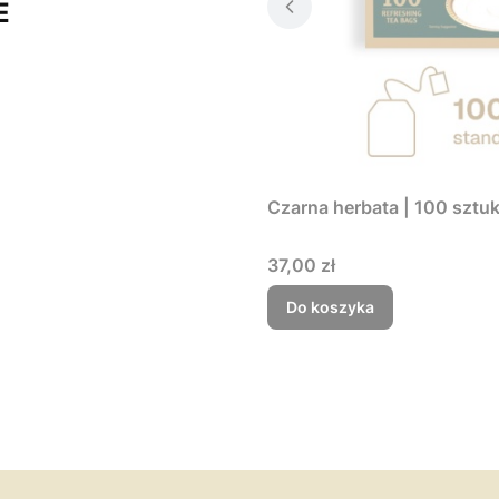
E
Czarna herbata | 100 sztuk 
Cena
37,00 zł
Do koszyka