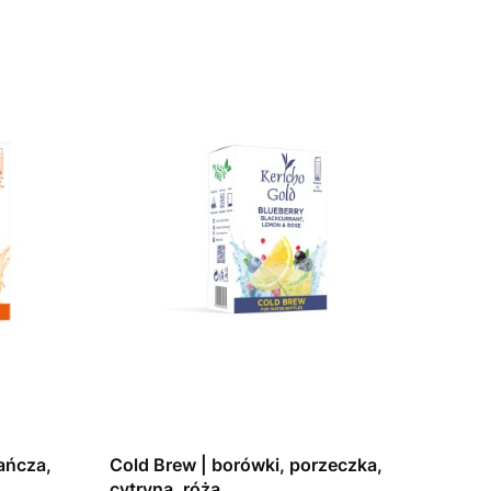
ańcza,
Cold Brew | borówki, porzeczka,
cytryna, róża