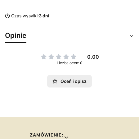
Czas wysyłki:
3 dni
Opinie
0.00
Liczba ocen: 0
Oceń i opisz
Linki w stopce
ZAMÓWIENIE: