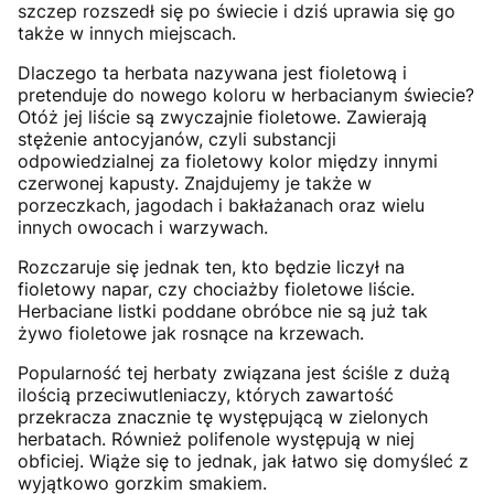
szczep rozszedł się po świecie i dziś uprawia się go
także w innych miejscach.
Dlaczego ta herbata nazywana jest fioletową i
pretenduje do nowego koloru w herbacianym świecie?
Otóż jej liście są zwyczajnie fioletowe. Zawierają
stężenie antocyjanów, czyli substancji
odpowiedzialnej za fioletowy kolor między innymi
czerwonej kapusty. Znajdujemy je także w
porzeczkach, jagodach i bakłażanach oraz wielu
innych owocach i warzywach.
Rozczaruje się jednak ten, kto będzie liczył na
fioletowy napar, czy chociażby fioletowe liście.
Herbaciane listki poddane obróbce nie są już tak
żywo fioletowe jak rosnące na krzewach.
Popularność tej herbaty związana jest ściśle z dużą
ilością przeciwutleniaczy, których zawartość
przekracza znacznie tę występującą w zielonych
herbatach. Również polifenole występują w niej
obficiej. Wiąże się to jednak, jak łatwo się domyśleć z
wyjątkowo gorzkim smakiem.