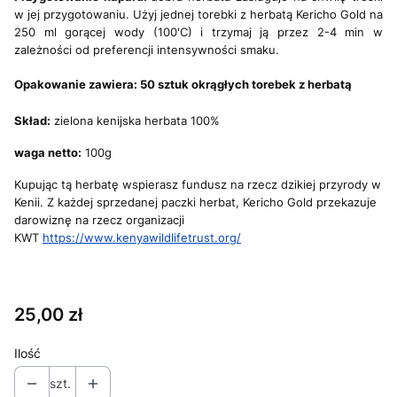
w jej przygotowaniu. Użyj jednej torebki z herbatą Kericho Gold na
250 ml gorącej wody (100'C) i trzymaj ją przez 2-4 min w
zależności od preferencji intensywności smaku.
Opakowanie zawiera: 50 sztuk okrągłych
torebek z herbatą
Skład:
zielona kenijska herbata 100%
waga netto:
100g
Kupując tą herbatę wspierasz fundusz na rzecz dzikiej przyrody w
Kenii. Z każdej sprzedanej paczki herbat, Kericho Gold przekazuje
darowiznę na rzecz organizacji
KWT
https://www.kenyawildlifetrust.org/
Cena
25,00 zł
Ilość
szt.