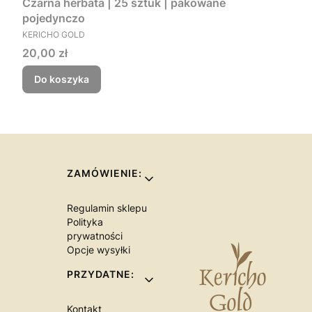
Czarna herbata | 25 sztuk | pakowane
pojedynczo
PRODUCENT
KERICHO GOLD
Cena
20,00 zł
Do koszyka
Linki w stopce
ZAMÓWIENIE:
Regulamin sklepu
Polityka
prywatności
Opcje wysyłki
PRZYDATNE:
Kontakt