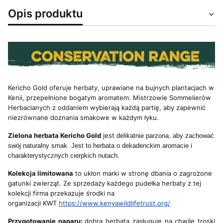
Opis produktu
Kericho Gold oferuje herbaty, uprawiane na bujnych plantacjach w
Kenii, przepełnione bogatym aromatem. Mistrzowie Sommelierów
Herbacianych z oddaniem wybierają każdą partię, aby zapewnić
niezrównane doznania smakowe w każdym łyku.
Zielona herbata Kericho Gold
jest
delikatnie parzona, aby zachować
swój naturalny smak. Jest to herbata o dekadenckim aromacie i
charakterystycznych cierpkich nutach.
Kolekcja limitowana
to ukłon marki w stronę dbania o zagrożone
gatunki zwierząt. Ze sprzedaży każdego pudełka herbaty z tej
kolekcji firma przekazuje środki na
organizacji KWT
https://www.kenyawildlifetrust.org/
Przygotowanie naparu:
dobra herbata zasługuje na chwilę troski